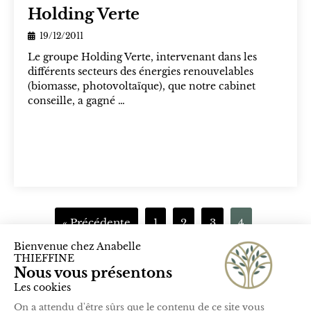
Holding Verte
19/12/2011
Le groupe Holding Verte, intervenant dans les
différents secteurs des énergies renouvelables
(biomasse, photovoltaïque), que notre cabinet
conseille, a gagné …
« Précédente
1
2
3
4
27 rue de Lisbonne - 75008 Paris
01 83 62 33 02
contact@thieffine.com