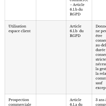
commerce
– Article
6.1.b du
RGPD
Utilisation
Article
Donné
espace client
6.1.b du
ne pe
RGPD
être
conse
au-del
durée
conse
stric
nécess
la ges
la rel
comme
sauf
excep
Prospection
Article
3 ans 
commerciale
6.1.a du
compt