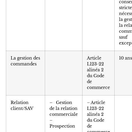
conse
stric
nécess
la ges
la rel
comme
sauf
excep
La gestion des
Article
10 ans
commandes
L123-22
alinéa 2
du Code
de
commerce
Relation
– Gestion
– Article
client/SAV
de la relation
L123-22
commerciale
alinéa 2
–
du Code
Prospection
de