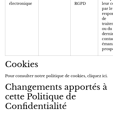
électronique
RGPD
leur c
par le
respo
de
trait
ou du
derni
conta
émana
prosp
Cookies
Pour consulter notre politique de cookies,
cliquez ici
.
Changements apportés à
cette Politique de
Confidentialité