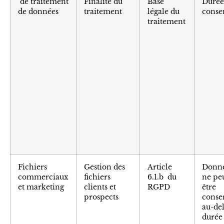
de traitement
Finalité du
Base
Durée
de données
traitement
légale du
conse
traitement
Fichiers
Gestion des
Article
Donné
commerciaux
fichiers
6.1.b du
ne pe
et marketing
clients et
RGPD
être
prospects
conse
au-del
durée