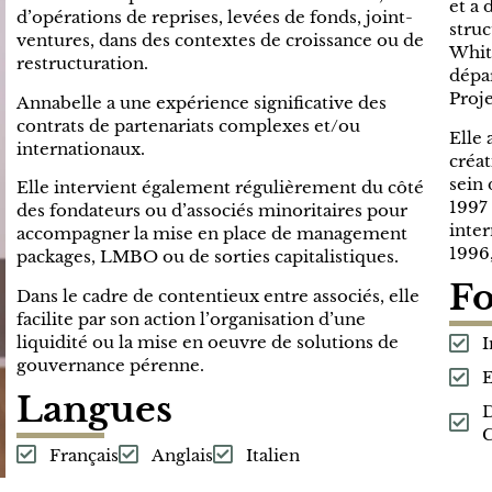
et a
d’opérations de reprises, levées de fonds, joint-
struc
ventures, dans des contextes de croissance ou de
Whit
restructuration.
dépa
Proje
Annabelle a une expérience significative des
contrats de partenariats complexes et/ou
Elle 
internationaux.
créat
sein
Elle intervient également régulièrement du côté
1997 
des fondateurs ou d’associés minoritaires pour
inter
accompagner la mise en place de management
1996,
packages, LMBO ou de sorties capitalistiques.
F
Dans le cadre de contentieux entre associés, elle
facilite par son action l’organisation d’une
liquidité ou la mise en oeuvre de solutions de
I
gouvernance pérenne.
E
Langues
D
C
Français
Anglais
Italien