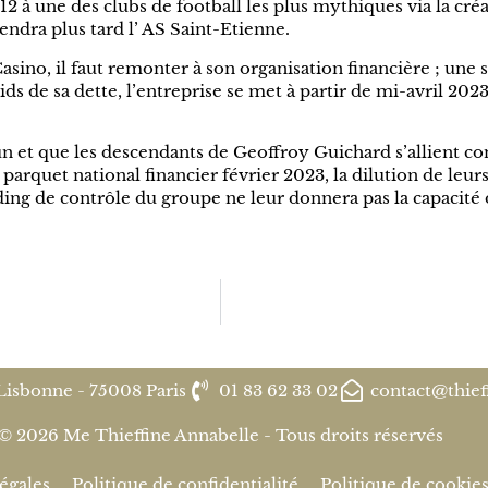
2 à une des clubs de football les plus mythiques via la créa
ndra plus tard l’ AS Saint-Etienne.
asino, il faut remonter à son organisation financière ; une 
ds de sa dette, l’entreprise se met à partir de mi-avril 202
 et que les descendants de Geoffroy Guichard s’allient co
 parquet national financier février 2023, la dilution de leu
holding de contrôle du groupe ne leur donnera pas la capaci
Lisbonne - 75008 Paris
01 83 62 33 02
contact@thief
© 2026 Me Thieffine Annabelle - Tous droits réservés
égales
Politique de confidentialité
Politique de cookie